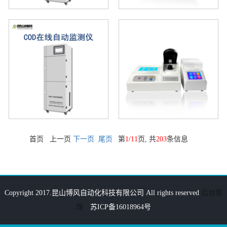
智能在线浊度仪
氨氮
首页 上一页
下一页
尾页
第
1/11
页, 共
203
条信息
氨氮在线自动监测仪
总磷在线自动监测仪
Copyright 2017.昆山博风自动化科技有限公司 All rights reserved
后台管
理
苏ICP备16018964号