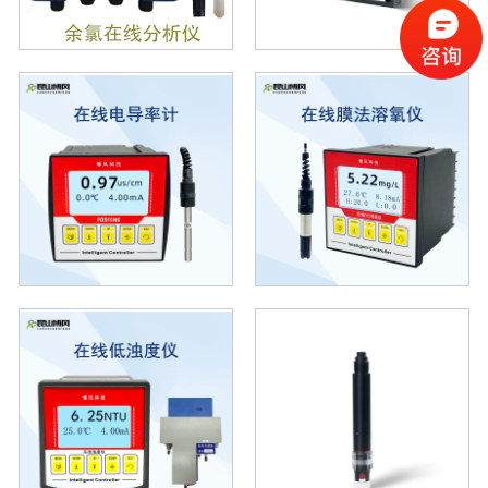
智能在线浊度仪
光电（悬浮物）污泥浓..
超声波污泥浓度计
在线低浊度仪