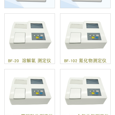
BF-210型氨氮总氮测定..
BF-215型COD总氮测
定..
BF-305型 氨氮总磷总..
BF-306型COD总磷总
氮..